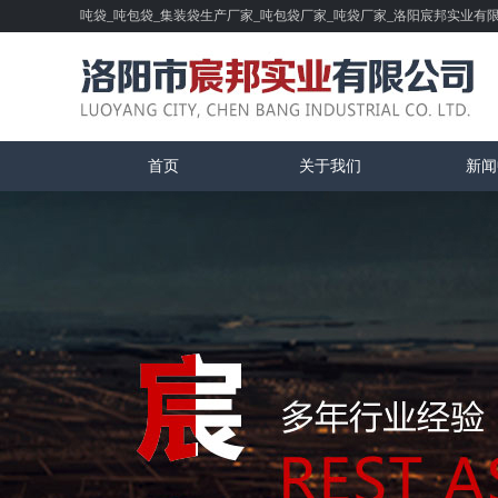
吨袋_吨包袋_集装袋生产厂家_吨包袋厂家_吨袋厂家_洛阳宸邦实业有限
首页
关于我们
新闻