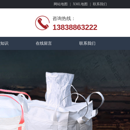
网站地图
|
XML地图
|
联系我们
咨询热线：
13838863222
业知识
在线留言
联系我们