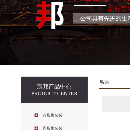
吊带
宸邦产品中心
PRODUCT CENTER
方形集装袋
圆形集装袋