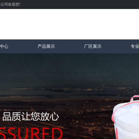
公司欢迎您!
中心
产品展示
厂区展示
专