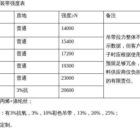
装带强度表
质地
强度
≥
N
备注
普通
14000
吊带拉力整体
普通
15400
示数据，但客
普通
17200
子时应根据使
预留足够冗余
普通
19300
料供应商仅负
普通
23000
的有限责任。
3%抗
20600
丙烯
+
涤纶丝；
：有
3%抗氧，3%，10%彩色吊带，13%，20%，25%；
定制。