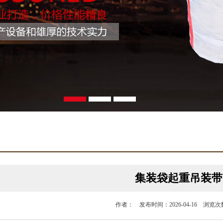
集装袋起重吊装带
作者： 发布时间：2026-04-16 浏览次