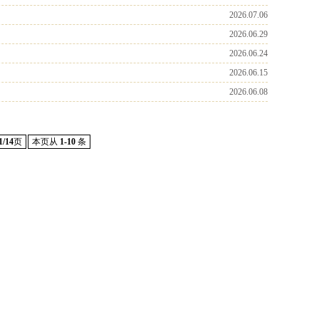
2026.07.06
2026.06.29
2026.06.24
2026.06.15
2026.06.08
1/14
页
本页从
1-10
条