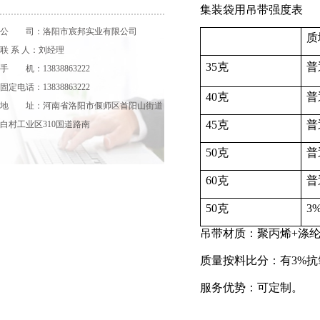
集装袋用吊带强度表
公 司：洛阳市宸邦实业有限公司
质
联 系 人：刘经理
35克
普
手 机：13838863222
固定电话：13838863222
40克
普
地 址：河南省洛阳市偃师区首阳山街道
45克
普
白村工业区310国道路南
50克
普
60克
普
50克
3
吊带材质：聚丙烯
+
涤
质量按料比分：有
3%抗
服务优势：
可定制。