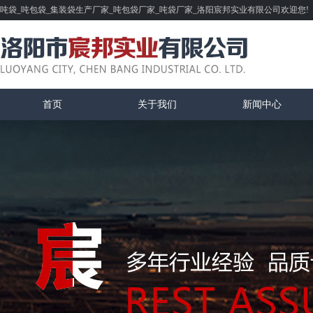
吨袋_吨包袋_集装袋生产厂家_吨包袋厂家_吨袋厂家_洛阳宸邦实业有限公司欢迎您!
首页
关于我们
新闻中心