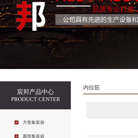
内拉筋
宸邦产品中心
PRODUCT CENTER
方形集装袋
圆形集装袋