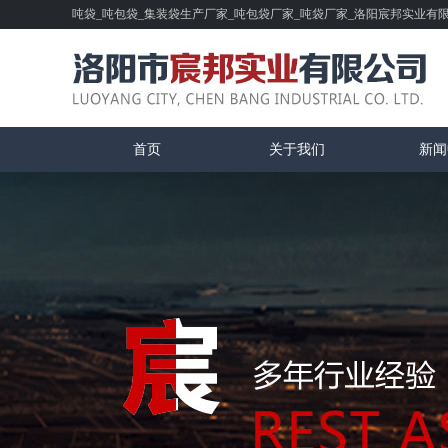
吨袋_吨包袋_集装袋生产厂家_吨包袋厂家_吨袋厂家_洛阳宸邦实业有限
首页
关于我们
新闻