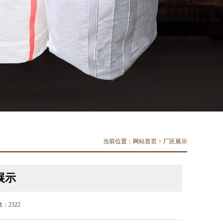
当前位置：
网站首页
>
厂区展示
展示
：2322