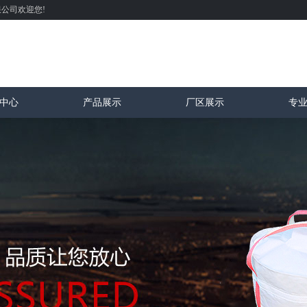
公司欢迎您!
中心
产品展示
厂区展示
专