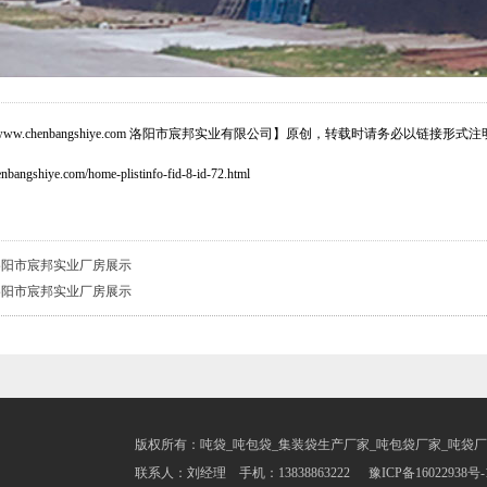
://www.chenbangshiye.com 洛阳市宸邦实业有限公司】原创，转载时请务必以链接形
bangshiye.com/home-plistinfo-fid-8-id-72.html
洛阳市宸邦实业厂房展示
洛阳市宸邦实业厂房展示
版权所有：吨袋_吨包袋_集装袋生产厂家_吨包袋厂家_吨袋
联系人：刘经理 手机：13838863222
豫ICP备16022938号-