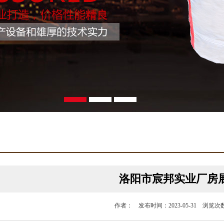
洛阳市宸邦实业厂房
作者： 发布时间：2023-05-31 浏览次数