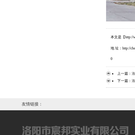
本文是【http
地 址：http://chen
0
上一篇：
下一篇：
友情链接：