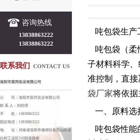
咨询热线
吨包袋生产
13838863222
13838863222
吨包袋（柔
子材料科学、
联系我们
CONTACT US
准控制，直接
洛阳市宸邦实业有限公司
袋厂家
将依据
公 司：洛阳市宸邦实业有限公司
联 系 人：刘经理
一、原料选
手 机：13838863222
固定电话：13838863222
吨包袋性能
地 址：河南省洛阳市偃师区首阳山街道
白村工业区310国道路南