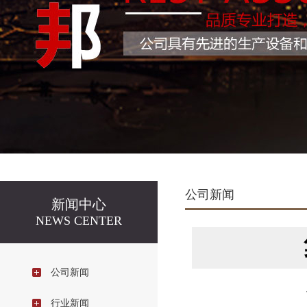
公司新闻
新闻中心
NEWS CENTER
公司新闻
行业新闻