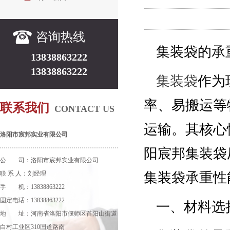
咨询热线
集装袋的承
13838863222
13838863222
集装袋
作为
率、易搬运等
联系我们
CONTACT US
运输。其核心
洛阳市宸邦实业有限公司
阳宸邦
集装袋
公 司：洛阳市宸邦实业有限公司
联 系 人：刘经理
集装袋承重性
手 机：13838863222
固定电话：13838863222
一、材料选
地 址：河南省洛阳市偃师区首阳山街道
白村工业区310国道路南