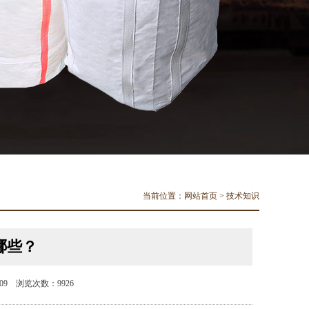
当前位置：
网站首页
>
技术知识
哪些？
9 浏览次数：9926