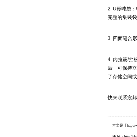
2. 
U形吨袋：
完整的集装袋
3. 
四面缝合
4. 内拉筋/挡
后，可保持立
了存储空间或
快来联系宸邦
本文是【http
地 址：http://chen