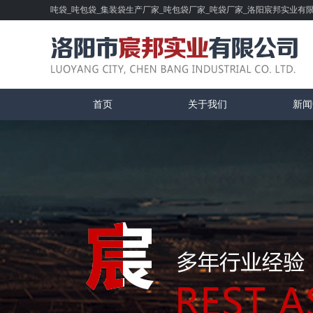
吨袋_吨包袋_集装袋生产厂家_吨包袋厂家_吨袋厂家_洛阳宸邦实业有限
首页
关于我们
新闻