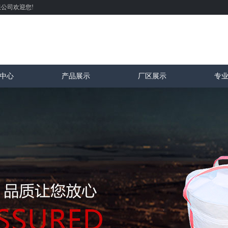
公司欢迎您!
中心
产品展示
厂区展示
专